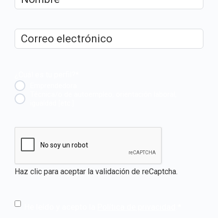
Correo
electrónico
*
¿Cuál es tu perfil?
*
Emprendedora
Técnica/o de autoempleo, orientación laboral,
igualdad [etc.]
CAPTCHA
Haz clic para aceptar la validación de reCaptcha.
He leído y acepto la
Política de privacidad
.
*