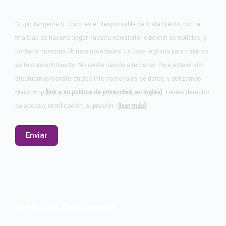
Grupo Tangente S. Coop. es el Responsable de Tratamiento, con la
finalidad de hacerte llegar nuestra newsletter o boletín de noticias, y
contarte nuestras últimas novedades. La base legítima para tratarlos
es tu consentimiento. No existe cesión a terceros. Para este envío
efectuamos transferencias internacionales de datos, y utilizamos
Mailchimp
[link a su política de privacidad, en inglés]
. Tienes derecho
de acceso, rectificación, supresión…
[leer más]
.
Una Escuela Comprometida