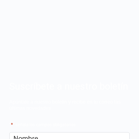
Suscríbete a nuestro boletín
Apúntate a nuestro boletín y recibe en tu correo las
últimas novedades
"
*
" señala los campos obligatorios
Nombre
*