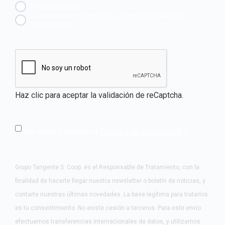
Emprendedora
Técnica/o de autoempleo, orientación laboral,
igualdad [etc.]
CAPTCHA
Haz clic para aceptar la validación de reCaptcha.
He leído y acepto la
Política de privacidad
.
*
Grupo Tangente S. Coop. es el Responsable de Tratamiento, con la
finalidad de hacerte llegar nuestra newsletter o boletín de noticias, y
contarte nuestras últimas novedades. La base legítima para tratarlos
es tu consentimiento. No existe cesión a terceros. Para este envío
efectuamos transferencias internacionales de datos, y utilizamos