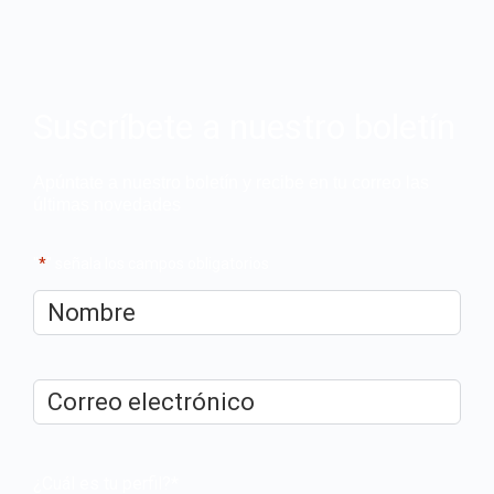
Suscríbete a nuestro boletín
Apúntate a nuestro boletín y recibe en tu correo las
últimas novedades
"
*
" señala los campos obligatorios
Nombre
*
Correo
electrónico
*
¿Cuál es tu perfil?
*