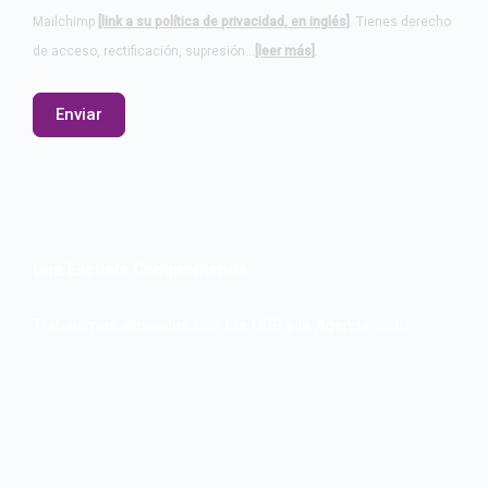
Mailchimp
[link a su política de privacidad, en inglés]
. Tienes derecho
de acceso, rectificación, supresión…
[leer más]
.
Una Escuela Comprometida
Trabajamos alineadas con los ODS y la Agenda 2030