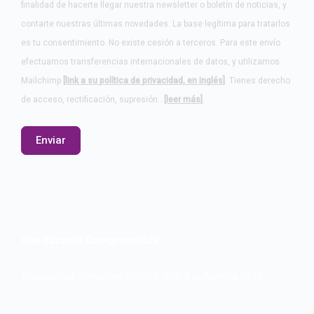
finalidad de hacerte llegar nuestra newsletter o boletín de noticias, y
contarte nuestras últimas novedades. La base legítima para tratarlos
es tu consentimiento. No existe cesión a terceros. Para este envío
efectuamos transferencias internacionales de datos, y utilizamos
Mailchimp
[link a su política de privacidad, en inglés]
. Tienes derecho
de acceso, rectificación, supresión…
[leer más]
.
Una Escuela Comprometida
Trabajamos alineadas con los ODS y la Agenda 2030