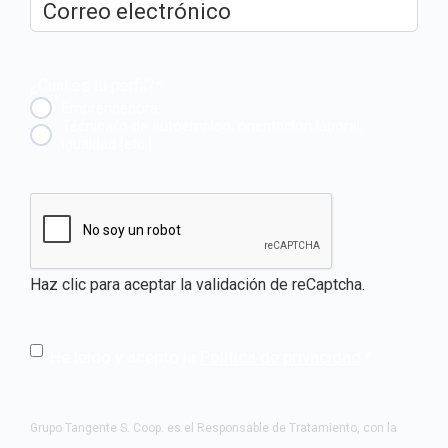
Correo
electrónico
*
¿Cuál es tu perfil?
*
Emprendedora
Técnica/o de autoempleo, orientación laboral,
igualdad [etc.]
CAPTCHA
Haz clic para aceptar la validación de reCaptcha.
He leído y acepto la
Política de privacidad
.
*
Grupo Tangente S. Coop. es el Responsable de Tratamiento, con la