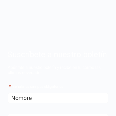
Suscríbete a nuestro boletín
Apúntate a nuestro boletín y recibe en tu correo las
últimas novedades
"
*
" señala los campos obligatorios
Nombre
*