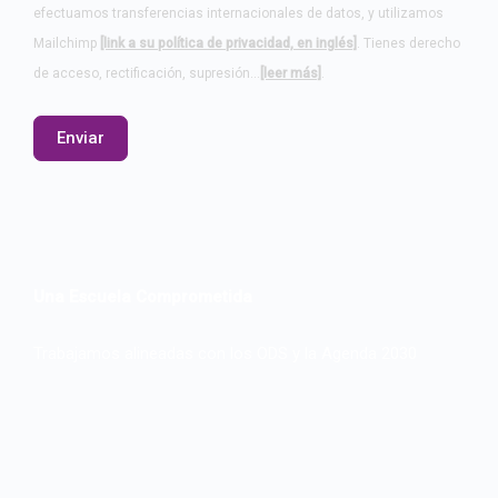
efectuamos transferencias internacionales de datos, y utilizamos
Mailchimp
[link a su política de privacidad, en inglés]
. Tienes derecho
de acceso, rectificación, supresión…
[leer más]
.
Una Escuela Comprometida
Trabajamos alineadas con los ODS y la Agenda 2030