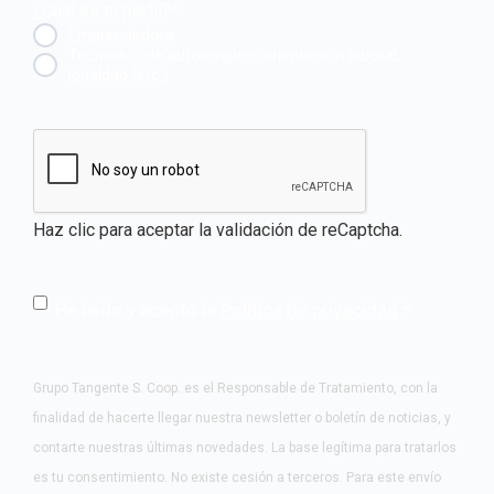
¿Cuál es tu perfil?
*
Emprendedora
Técnica/o de autoempleo, orientación laboral,
igualdad [etc.]
CAPTCHA
Haz clic para aceptar la validación de reCaptcha.
He leído y acepto la
Política de privacidad
.
*
Grupo Tangente S. Coop. es el Responsable de Tratamiento, con la
finalidad de hacerte llegar nuestra newsletter o boletín de noticias, y
contarte nuestras últimas novedades. La base legítima para tratarlos
es tu consentimiento. No existe cesión a terceros. Para este envío