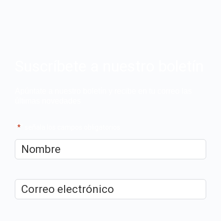
Suscríbete a nuestro boletín
Apúntate a nuestro boletín y recibe en tu correo las
últimas novedades
"
*
" señala los campos obligatorios
Nombre
*
Correo
electrónico
*