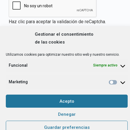
Haz clic para aceptar la validación de reCaptcha.
Gestionar el consentimiento
de las cookies
He leído y acepto la
Política de privacidad
.
*
Utilizamos cookies para optimizar nuestro sitio web y nuestro servicio.
Grupo Tangente S. Coop. es el Responsable de Tratamiento, con la
Funcional
Siempre activo
finalidad de hacerte llegar nuestra newsletter o boletín de noticias, y
contarte nuestras últimas novedades. La base legítima para tratarlos
Marketing
es tu consentimiento. No existe cesión a terceros. Para este envío
efectuamos transferencias internacionales de datos, y utilizamos
Acepto
Mailchimp
[link a su política de privacidad, en inglés]
. Tienes derecho
de acceso, rectificación, supresión…
[leer más]
.
Denegar
Guardar preferencias