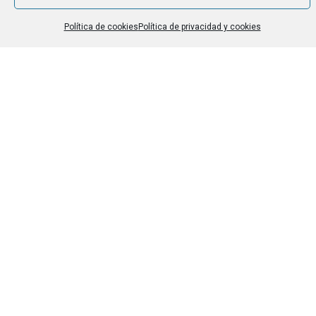
Política de cookies
Política de privacidad y cookies
Una Escuela Comprometida
Trabajamos alineadas con los ODS y la Agenda 2030