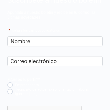
Suscríbete a nuestro boletín
Apúntate a nuestro boletín y recibe en tu correo las
últimas novedades
"
*
" señala los campos obligatorios
Nombre
*
Correo
electrónico
*
¿Cuál es tu perfil?
*
Emprendedora
Técnica/o de autoempleo, orientación laboral,
igualdad [etc.]
CAPTCHA